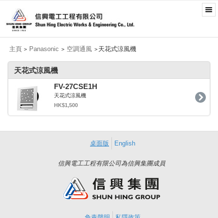
主頁
Panasonic
空調通風
天花式涼風機
>
>
>
天花式涼風機
FV-27CSE1H
天花式涼風機
HK$1,500
桌面版
English
信興電工工程有限公司為信興集團成員
免責聲明
私隱政策