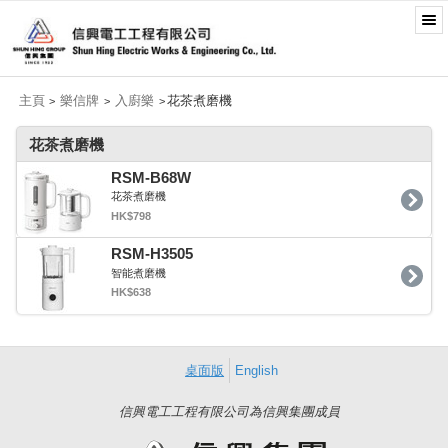
主頁
樂信牌
入廚樂
花茶煮磨機
>
>
>
花茶煮磨機
RSM-B68W
花茶煮磨機
HK$798
RSM-H3505
智能煮磨機
HK$638
桌面版
English
信興電工工程有限公司為信興集團成員