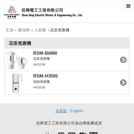
主頁
樂信牌
入廚樂
花茶煮磨機
>
>
>
花茶煮磨機
RSM-B68W
花茶煮磨機
HK$798
RSM-H3505
智能煮磨機
HK$638
桌面版
English
信興電工工程有限公司為信興集團成員