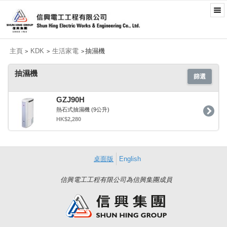
主頁
KDK
生活家電
抽濕機
>
>
>
抽濕機
篩選
GZJ90H
熱石式抽濕機 (9公升)
HK$2,280
桌面版
English
信興電工工程有限公司為信興集團成員