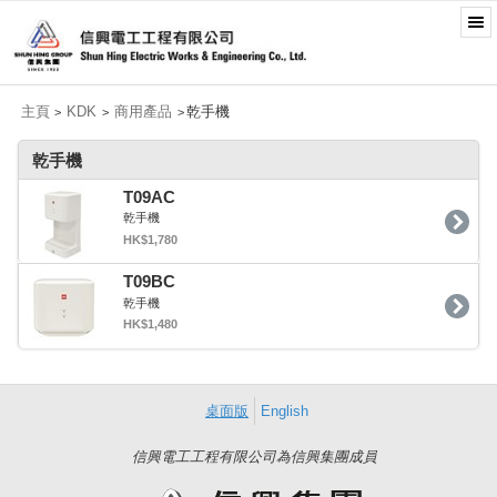
主頁
KDK
商用產品
乾手機
>
>
>
乾手機
T09AC
乾手機
HK$1,780
T09BC
乾手機
HK$1,480
桌面版
English
信興電工工程有限公司為信興集團成員