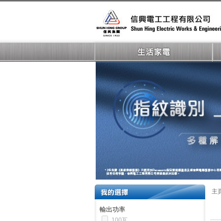
主
輸出功率
100瓦