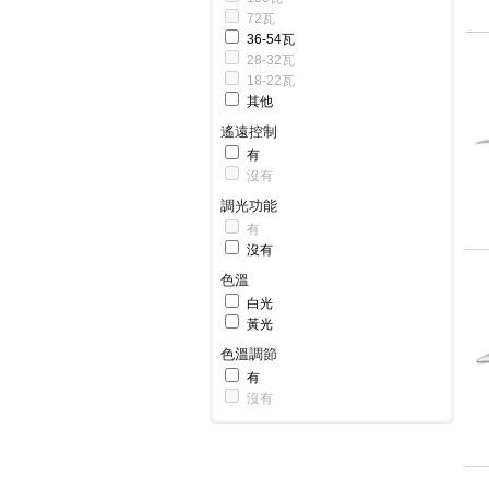
72瓦
36-54瓦
28-32瓦
18-22瓦
其他
遙遠控制
有
沒有
調光功能
有
沒有
色溫
白光
黃光
色溫調節
有
沒有