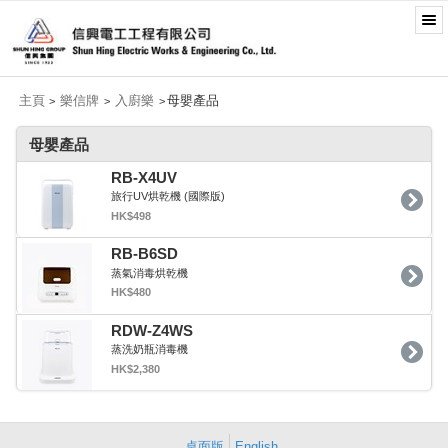
主頁
樂信牌
入廚樂
母嬰產品
>
>
>
母嬰產品
RB-X4UV
旅行UV烘乾機 (國際版)
HK$498
RB-B6SD
蒸氣消毒烘乾機
HK$480
RDW-Z4WS
蒸洗奶瓶消毒機
HK$2,380
桌面版
English