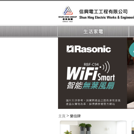
>
主頁
樂信牌