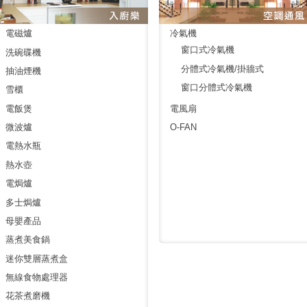
電磁爐
冷氣機
窗口式冷氣機
洗碗碟機
分體式冷氣機/掛牆式
抽油煙機
窗口分體式冷氣機
雪櫃
電飯煲
電風扇
微波爐
O-FAN
電熱水瓶
熱水壺
電焗爐
多士焗爐
母嬰產品
蒸煮美食鍋
迷你雙層蒸煮盒
無線食物處理器
花茶煮磨機