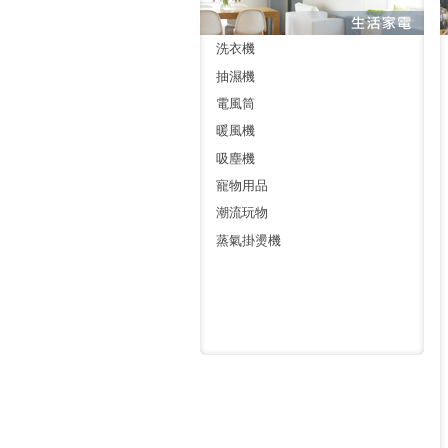
洗衣機
抽濕機
電風筒
暖風機
吸塵機
寵物用品
潮流玩物
蒸氣掛燙機