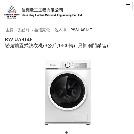
主頁
樂信牌
生活家電
洗衣機
RW-UA814F
>
>
>
>
RW-UA814F
變頻前置式洗衣機(8公斤,1400轉) (只於澳門銷售)