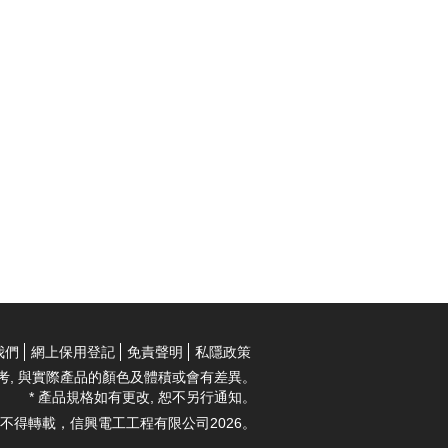
我們
網上保用登記
免責聲明
私隱政策
考, 與實際產品的顏色及體積或會有差異。
* 產品規格如有更改, 恕不另行通知。
不得轉載，信興電工工程有限公司2026。