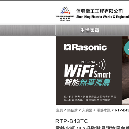
>
>
>
>
主頁
樂信牌
入廚樂
電熱水瓶
RTP-B4
RTP-B43TC
電熱水瓶 (4.3升防黏易潔塗層內膽