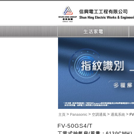
>
>
>
>
主頁
Panasonic
空調通風
通風系統
FV
FV-50GS4/T
工業式抽氣扇(風量：6130CMH)