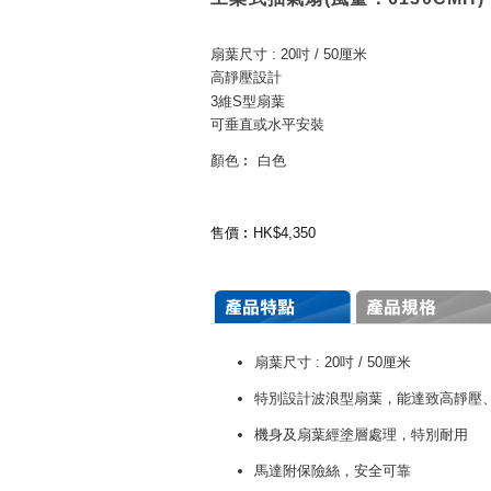
扇葉尺寸 : 20吋 / 50厘米
高靜壓設計
3維S型扇葉
可垂直或水平安裝
顏色︰ 白色
售價︰HK$4,350
扇葉尺寸 : 20吋 / 50厘米
特別設計波浪型扇葉，能達致高靜壓
機身及扇葉經塗層處理，特別耐用
馬達附保險絲，安全可靠