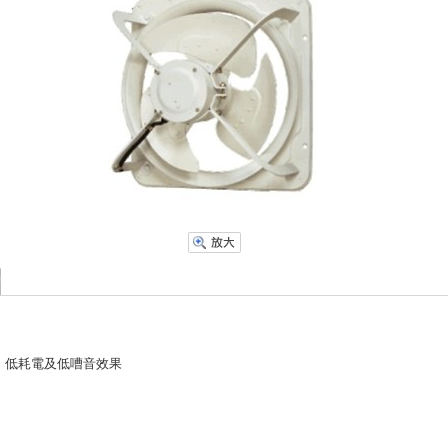
、低耗電及低嘈音效果