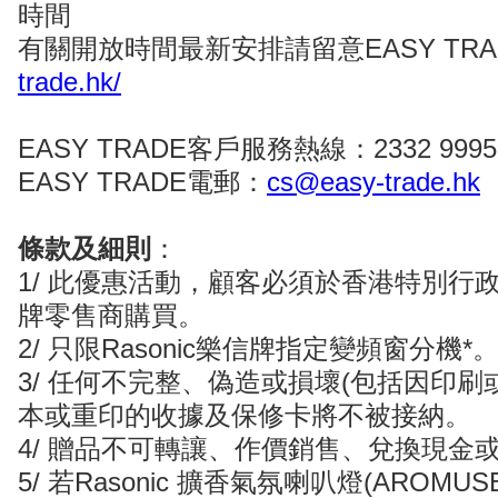
時間
有關開放時間最新安排請留意EASY TRA
trade.hk/
EASY TRADE客戶服務熱線：2332 9995
EASY TRADE電郵：
cs@easy-trade.hk
條款及細則
：
1/ 此優惠活動，顧客必須於香港特別行政區
牌零售商購買。
2/ 只限Rasonic樂信牌指定變頻窗分機*
3/ 任何不完整、偽造或損壞(包括因印刷
本或重印的收據及保修卡將不被接納。
4/ 贈品不可轉讓、作價銷售、兌換現金
5/ 若Rasonic 擴香氣氛喇叭燈(AROMU