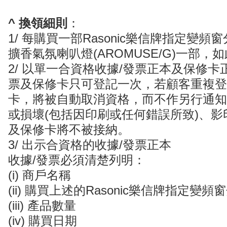
^ 換領細則
：
1/ 每購買一部Rasonic樂信牌指定變頻窗分
擴香氣氛喇叭燈(AROMUSE/G)一部，
2/ 以單一合資格收據/發票正本及保修卡
票及保修卡只可登記一次，若顧客重複登
卡，將被自動取消資格，而不作另行通知
或損壞(包括因印刷或任何錯誤所致)、影
及保修卡將不被接納。
3/ 出示合資格的收據/發票正本
收據/發票必須清楚列明：
(i) 商戶名稱
(ii) 購買上述的Rasonic樂信牌指定變
(iii) 產品數量
(iv) 購買日期