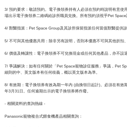
3/ 預約要求：敬請預約。電子換領券持有人必須在預約時說明有意使用「
場出示電子換領券二維碼給診所職員兌換。所有預約須視乎Pet Spac
4/ 獸醫指派：Pet Space Group及其診所保留指派任何當值獸醫提
5/ 不可與其他優惠共用：除非另有說明，否則本優惠不可與其他折扣
6/ 價值及轉讓性：電子換領券不可兌換現金或任何其他產品，亦不設
7/ 爭議解決：如有任何關於「Pet Space寵物診症服務」爭議，Pet S
細則的中、英文版本有任何歧義，概以英文版本為準。
8/ 有效期：電子換領券有效為期一年内 (由換領日起計)。必須在有效
年3月31日。任何逾期出示的電子換領券將作廢。
- 相關資料的查詢熱線 -
Panasonic寵物複合式餵食機產品相關查詢：