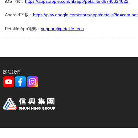
iOS下載：
https://apps.apple.com/hk/app/petalife/id6748324822
Android下載：
https://play.google.com/store/apps/details?id=com.peta
Petalife App電郵：
support@petalife.tech
關注我們