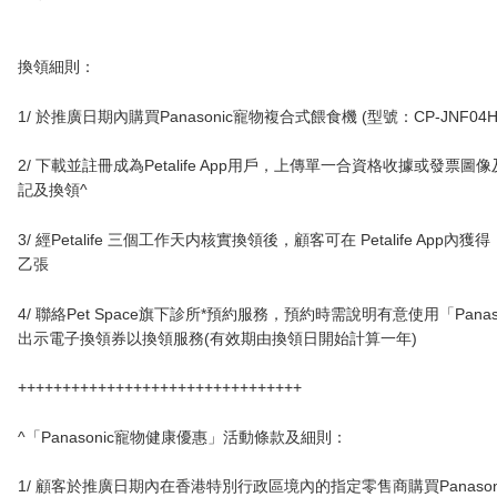
換領細則：
1/
於推廣日期內
購買
Panasonic寵物複合式餵食機 (型號：CP-JNF04H
2/
下載並註冊成為Petalife App用戶，
上傳單一合資格收據或發票圖像
記及換領^
3/
經
Petalife 三個工作天内核實換領後
，顧客可在
Petalife App
乙張
4/
聯絡Pet Space旗下診所*預約服務，預約時需說明有意使用
「Pan
出示電子換領券以換領服務(有效期由換領日開始計算一年)
++++++++++++++++++++++++++++++++
^「Panasonic寵物健康優惠」活動條款及細則：
1/ 顧客於推廣日期內在香港特別行政區境內的指定零售商購買Panasoni