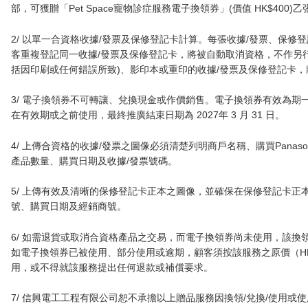
部，可獲贈「Pet Space寵物診症服務電子換領券」(價值 HK$400)
2/ 以單一合資格收據/發票及保修登記卡計算。每張收據/發票、保修登記
客重複登記同一收據/發票及保修登記卡，將被自動取消資格，不作另行
括因印刷或任何錯誤所致)、影印本或重印的收據/發票及保修登記卡，
3/ 電子換領券不可轉讓、兌換現金或作價銷售。電子換領券有效為期一
在有效期或之前使用，最終推廣結束日期為 2027年 3 月 31 日。
4/ 上傳合資格的收據/發票之圖像必須清楚列明商戶名稱、購買Panas
產品數量、購買日期及收據/發票號碼。
5/ 上傳有效及清晰的保修登記卡正本之圖像，並確保在保修登記卡正
號、購買日期及經銷商號。
6/ 如需退貨或取消合資格產品之交易，而電子換領券尚未使用，該換
如電子換領券已被使用、部分使用或逾期，顧客須按該服務之原價（HK
用，或不得就該服務提出任何退款或補償要求。
7/ 信興電工工程有限公司恕不承擔以上贈品服務因換領/兌換/使用