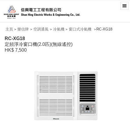
主頁
樂信牌
空調通風
冷氣機
窗口式冷氣機
RC-XG18
>
>
>
>
>
RC-XG18
定頻淨冷窗口機(2.0匹)(無線遙控)
HK$ 7,500