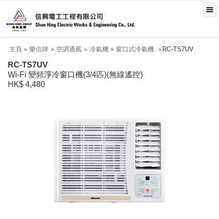
主頁
樂信牌
空調通風
冷氣機
窗口式冷氣機
RC-TS7UV
>
>
>
>
>
RC-TS7UV
Wi-Fi 變頻淨冷窗口機(3/4匹)(無線遙控)
HK$ 4,480