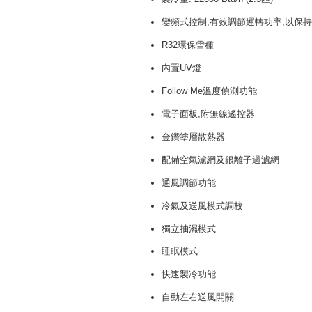
變頻式控制
,
有效調節運轉功率,以保
R32環保雪種
內置UV燈
Follow Me溫度偵測功能
電子面板,附無線遙控器
金鑽塗層散熱器
配備空氣濾網及銀離子過濾網
通風調節功能
冷氣及送風模式調校
獨立抽濕模式
睡眠模式
快速製冷功能
自動左右送風開關