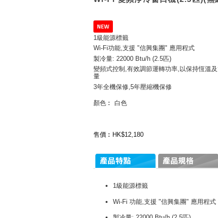
1級能源標籤
Wi-Fi功能,支援 "信興集團" 應用程式
製冷量: 22000 Btu/h (2.5匹)
變頻式控制
,
有效調節運轉功率,以保持恆溫
量
3年全機保修,5年壓縮機保修
顏色︰ 白色
售價︰HK$12,180
1級能源標籤
Wi-Fi 功能,支援 "信興集團" 應用程式
製冷量: 22000 Btu/h (2.5匹)