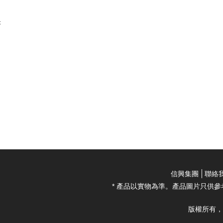
米
信興集團
聯絡
* 產品以實物為準。產品圖片只供參
版權所有，