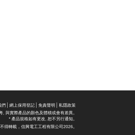
我們
網上保用登記
免責聲明
私隱政策
考, 與實際產品的顏色及體積或會有差異。
* 產品規格如有更改, 恕不另行通知。
不得轉載，信興電工工程有限公司2026。