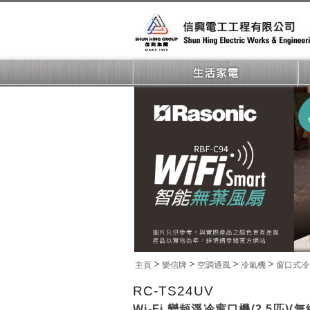
>
>
>
>
主頁
樂信牌
空調通風
冷氣機
窗口式
RC-TS24UV
Wi-Fi 變頻淨冷窗口機(2.5匹)(