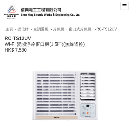
主頁
樂信牌
空調通風
冷氣機
窗口式冷氣機
RC-TS12UV
>
>
>
>
>
RC-TS12UV
Wi-Fi 變頻淨冷窗口機(1.5匹)(無線遙控)
HK$ 7,580