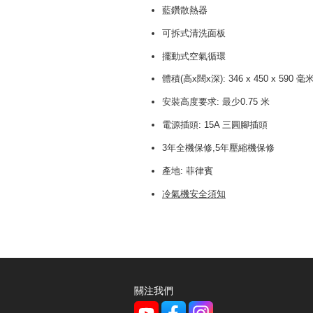
藍鑽散熱器
可拆式清洗面板
擺動式空氣循環
體積(高x闊x深): 346 x 450 x 590 毫
安裝高度要求: 最少0.75 米
電源插頭: 15A 三圓腳插頭
3年全機保修,5年壓縮機保修
產地: 菲律賓
冷氣機安全須知
關注我們