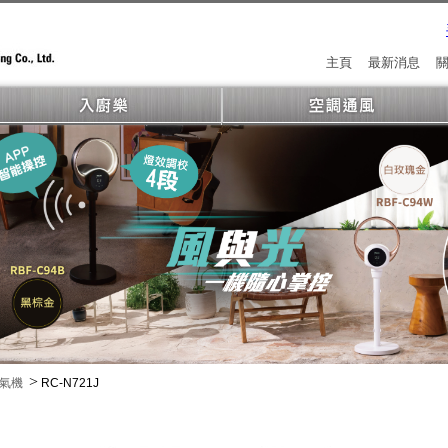
主頁
最新消息
>
冷氣機
RC-N721J