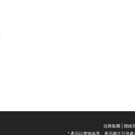
米
信興集團
聯絡
* 產品以實物為準。產品圖片只供參