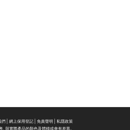
我們
網上保用登記
免責聲明
私隱政策
考, 與實際產品的顏色及體積或會有差異。