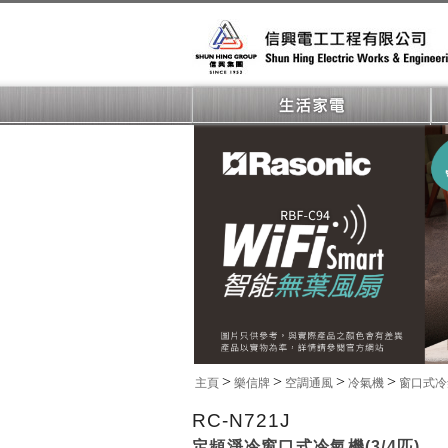
>
>
>
>
主頁
樂信牌
空調通風
冷氣機
窗口式
RC-N721J
定頻淨冷窗口式冷氣機(3/4匹)