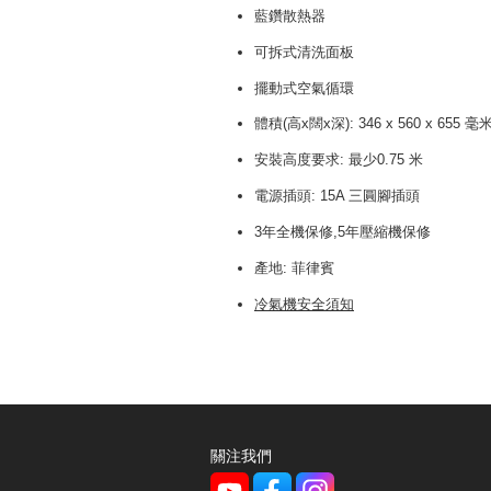
藍鑽散熱器
可拆式清洗面板
擺動式空氣循環
體積(高x闊x深): 346 x 560 x 655 毫
安裝高度要求: 最少0.75 米
電源插頭: 15A 三圓腳插頭
3年全機保修,5年壓縮機保修
產地: 菲律賓
冷氣機安全須知
關注我們