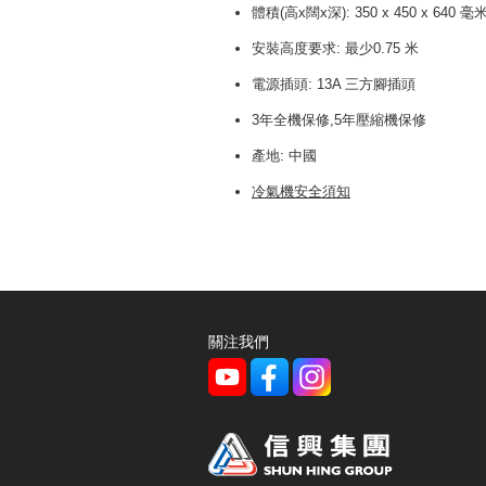
體積(高x闊x深): 350 x 450 x 640 毫
安裝高度要求: 最少0.75 米
電源插頭: 13A 三方腳插頭
3年全機保修,5年壓縮機保修
產地: 中國
冷氣機安全須知
關注我們