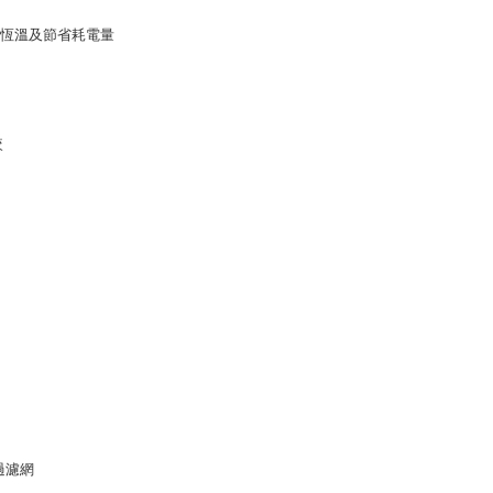
持恆溫及節省耗電量
較
過濾網