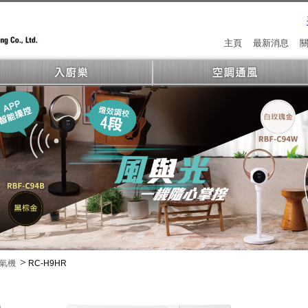
主頁
最新消息
>
冷氣機
RC-H9HR
)