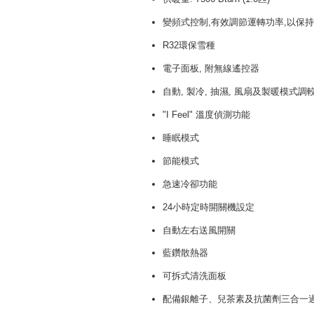
變頻式控制
,
有效調節運轉功率,以保
R32環保雪種
電子面板, 附無線遙控器
自動, 製冷, 抽濕, 風扇及製暖模式調
"I Feel" 溫度偵測功能
睡眠模式
節能模式
急速冷卻功能
24小時定時開關機設定
自動左右送風開關
藍鑽散熱器
可拆式清洗面板
配備銀離子、兒茶素及抗菌劑三合一