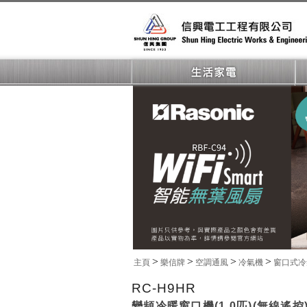
>
>
>
>
主頁
樂信牌
空調通風
冷氣機
窗口式
RC-H9HR
變頻冷暖窗口機(1.0匹)(無線遙控