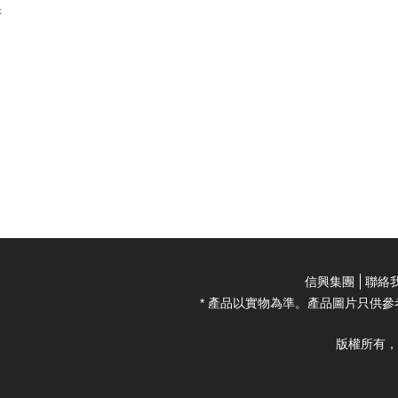
米
信興集團
聯絡
* 產品以實物為準。產品圖片只供參
版權所有，