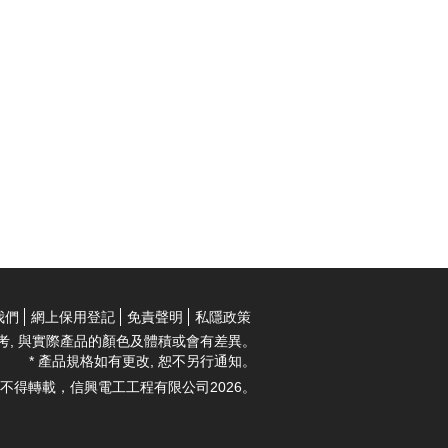
我們
網上保用登記
免責聲明
私隱政策
考, 與實際產品的顏色及體積或會有差異。
* 產品規格如有更改, 恕不另行通知。
不得轉載，信興電工工程有限公司2026。