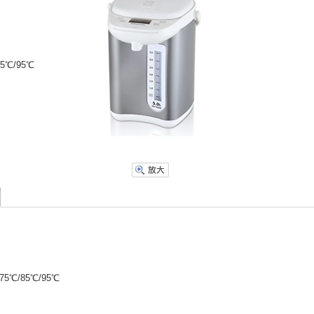
5℃/95℃
5℃/85℃/95℃