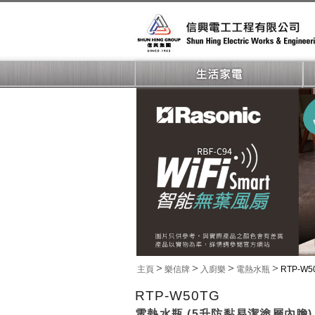
>
>
>
>
主頁
樂信牌
入廚樂
電熱水瓶
RTP-W5
RTP-W50TG
電熱水瓶 (5升防黏易潔塗層內膽)