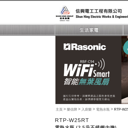
>
>
>
>
主頁
樂信牌
入廚樂
電熱水瓶
RTP-W2
RTP-W25RT
電熱水瓶 (2.5升不銹鋼內膽)