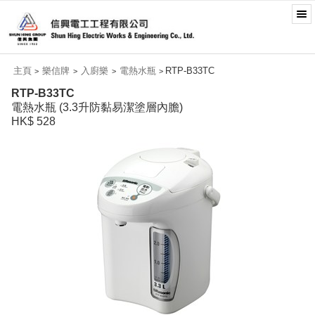
主頁
樂信牌
入廚樂
電熱水瓶
RTP-B33TC
>
>
>
>
RTP-B33TC
電熱水瓶 (3.3升防黏易潔塗層內膽)
HK$ 528