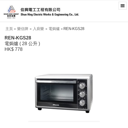
主頁
樂信牌
入廚樂
電焗爐
REN-KGS28
>
>
>
>
REN-KGS28
電焗爐 ( 28 公升 )
HK$ 778