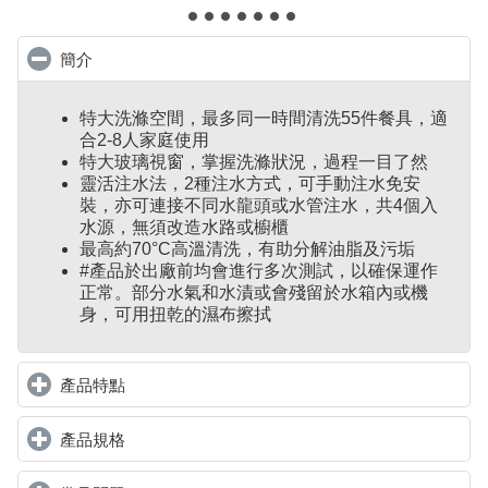
簡介
click to collapse contents
特大洗滌空間，最多同一時間清洗55件餐具，適
合2-8人家庭使用
特大玻璃視窗，掌握洗滌狀況，過程一目了然
靈活注水法，2種注水方式，可手動注水免安
裝，亦可連接不同水龍頭或水管注水，共4個入
水源，無須改造水路或櫥櫃
最高約70°C高溫清洗，有助分解油脂及污垢
#產品於出廠前均會進行多次測試，以確保運作
正常。部分水氣和水漬或會殘留於水箱內或機
身，可用扭乾的濕布擦拭
產品特點
click to expand contents
產品規格
click to expand contents