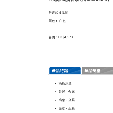
管道式抽氣扇
顏色︰ 白色
售價︰HK$1,570
渦輪扇葉
外殼 - 金屬
扇葉 - 金屬
面罩 - 金屬