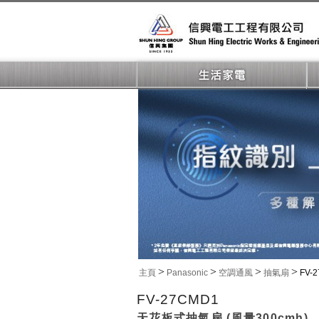
>
>
>
>
主頁
Panasonic
空調通風
抽氣扇
FV-
FV-27CMD1
天花板式抽氣扇 (風量300cmh)