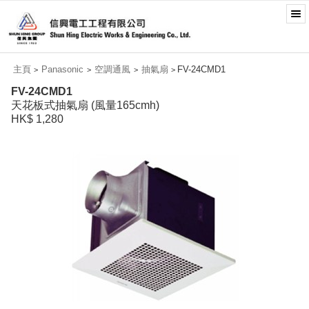
主頁
Panasonic
空調通風
抽氣扇
FV-24CMD1
>
>
>
>
FV-24CMD1
天花板式抽氣扇 (風量165cmh)
HK$ 1,280