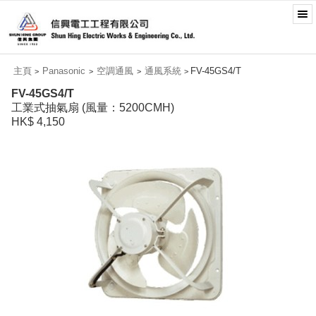
主頁
Panasonic
空調通風
通風系統
FV-45GS4/T
>
>
>
>
FV-45GS4/T
工業式抽氣扇 (風量：5200CMH)
HK$ 4,150