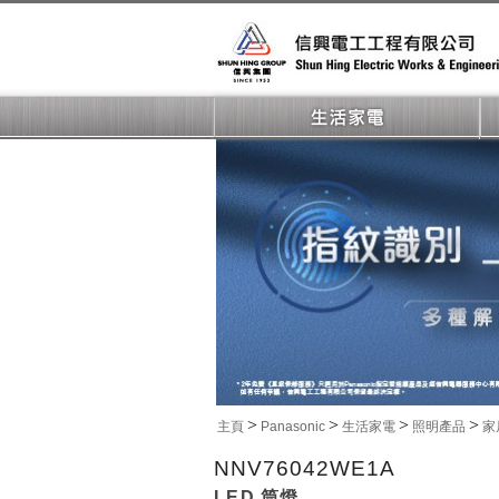
>
>
>
>
主頁
Panasonic
生活家電
照明產品
家
NNV76042WE1A
LED 筒燈