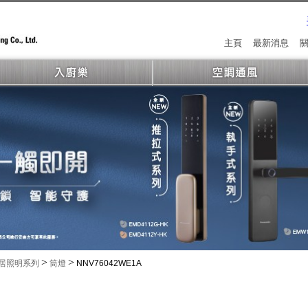
主頁
最新消息
>
>
居照明系列
筒燈
NNV76042WE1A