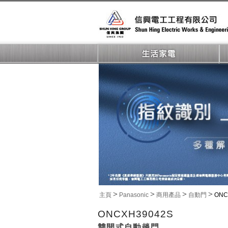
>
>
>
>
主頁
Panasonic
商用產品
自動門
ONC
ONCXH39042S
雙開式自動趟門