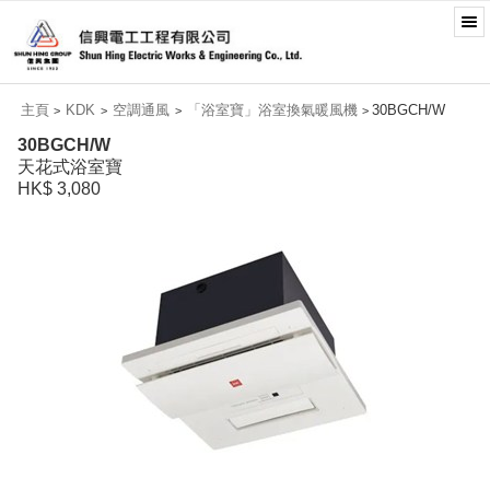
主頁
KDK
空調通風
「浴室寶」浴室換氣暖風機
30BGCH/W
>
>
>
>
30BGCH/W
天花式浴室寶
HK$ 3,080