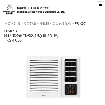
主頁
冰雪
空調通風
冷氣機
窗口式冷氣機
FR-KS7
>
>
>
>
>
FR-KS7
變頻淨冷窗口機(3/4匹)(無線遙控)
HK$ 4,080