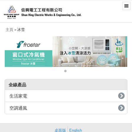
主頁
冰雪
>
全線產品
生活家電
空調通風
桌面版
English