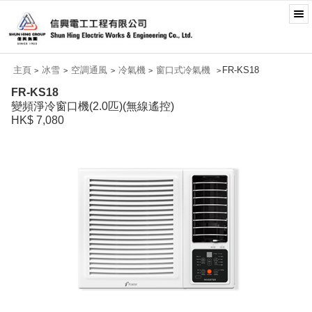
主頁
冰雪
空調通風
冷氣機
窗口式冷氣機
FR-KS18
>
>
>
>
>
FR-KS18
變頻淨冷窗口機(2.0匹)(無線遙控)
HK$ 7,080