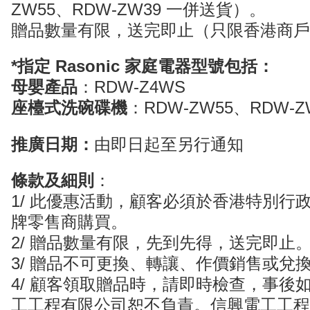
ZW55、RDW-ZW39 一併送
貨
）。
贈品數量有限，送完即止
（只限香港商戶
*指定 Rasonic 家庭電器型號包括：
母嬰產品
：RDW-Z4WS
座檯式
洗碗碟機
：
RDW-ZW55、
RDW-
Z
推廣日期：
由即日起至另
行通知
條款及細則
：
1/ 此優惠活動，顧客必須於香港特別行政區
牌零售商購買。
2/ 贈品數量有限，先到先得，送完即止
3/ 贈品不可更換、轉讓、作價銷售或兌
4/ 顧客領取贈品時，請即時檢查，事後
工工程有限公司恕不負責。信興電工工程