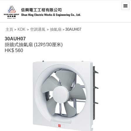
主頁
KDK
空調通風
抽氣扇
30AUH07
>
>
>
>
30AUH07
掛牆式抽氣扇 (12吋/30厘米)
HK$ 560