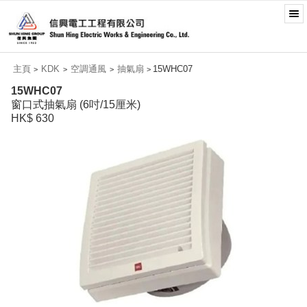
主頁
KDK
空調通風
抽氣扇
15WHC07
>
>
>
>
15WHC07
窗口式抽氣扇 (6吋/15厘米)
HK$ 630