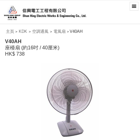
主頁
KDK
空調通風
電風扇
V40AH
>
>
>
>
V40AH
座檯扇 (約16吋 / 40厘米)
HK$ 738