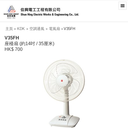
主頁
KDK
空調通風
電風扇
V35FH
>
>
>
>
V35FH
座檯扇 (約14吋 / 35厘米)
HK$ 700