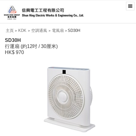
主頁
KDK
空調通風
電風扇
SD30H
>
>
>
>
SD30H
行運扇 (約12吋 / 30厘米)
HK$ 970