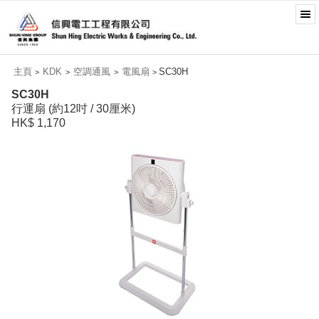
主頁
KDK
空調通風
電風扇
SC30H
>
>
>
>
SC30H
行運扇 (約12吋 / 30厘米)
HK$ 1,170