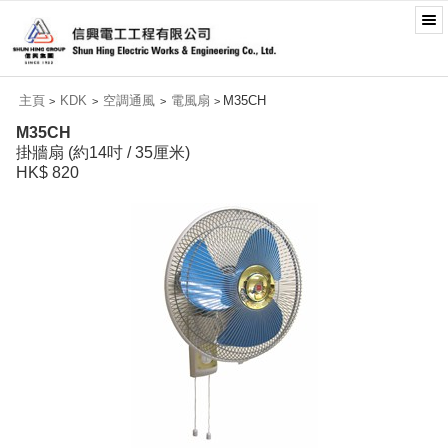
主頁
KDK
空調通風
電風扇
M35CH
>
>
>
>
M35CH
掛牆扇 (約14吋 / 35厘米)
HK$ 820