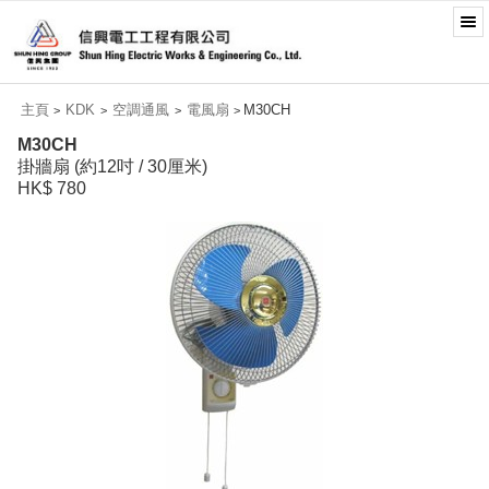
主頁
KDK
空調通風
電風扇
M30CH
>
>
>
>
M30CH
掛牆扇 (約12吋 / 30厘米)
HK$ 780