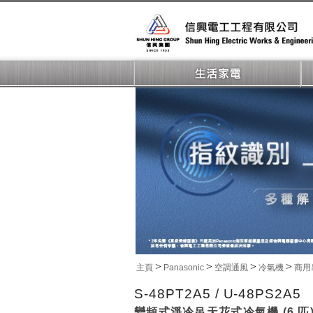
>
>
>
>
主頁
Panasonic
空調通風
冷氣機
商用
S-48PT2A5 / U-48PS2A5
變頻式淨冷吊天花式冷氣機 (6 匹