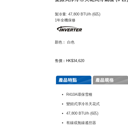
製冷量: 47,800 BTU/h (6匹)
1年全機保修
顏色︰ 白色
售價︰HK$34,620
R410A環保雪種
變頻式
淨冷吊天花式
47,800 BTU/h (6匹)
有線或無線遙控器