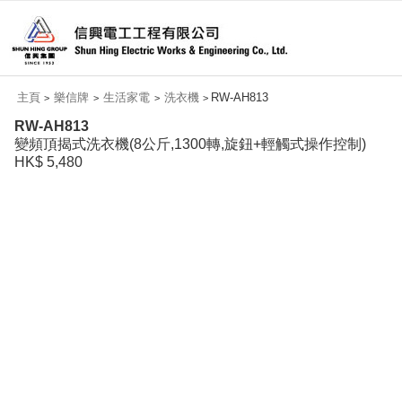
主頁
樂信牌
生活家電
洗衣機
RW-AH813
>
>
>
>
RW-AH813
變頻頂揭式洗衣機(8公斤,1300轉,旋鈕+輕觸式操作控制)
HK$ 5,480