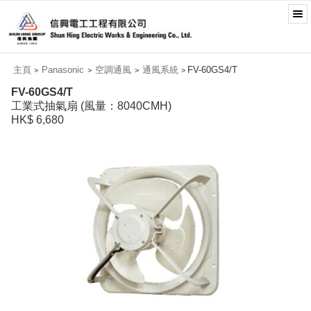
主頁
Panasonic
空調通風
通風系統
FV-60GS4/T
>
>
>
>
FV-60GS4/T
工業式抽氣扇 (風量：8040CMH)
HK$ 6,680