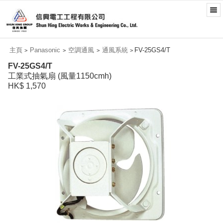
主頁
Panasonic
空調通風
通風系統
FV-25GS4/T
>
>
>
>
FV-25GS4/T
工業式抽氣扇 (風量1150cmh)
HK$ 1,570