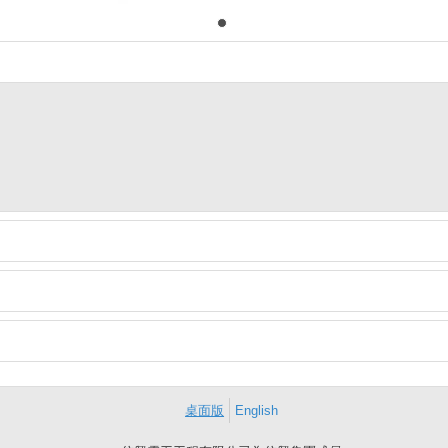
桌面版
English