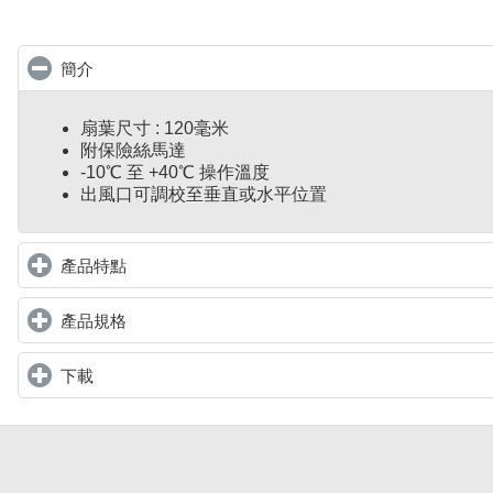
簡介
click to collapse contents
扇葉尺寸 : 120毫米
附保險絲馬達
-10℃ 至 +40℃ 操作溫度
出風口可調校至垂直或水平位置
產品特點
click to expand contents
產品規格
click to expand contents
下載
click to expand contents