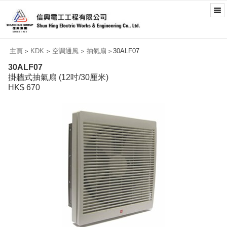
主頁
KDK
空調通風
抽氣扇
30ALF07
>
>
>
>
30ALF07
掛牆式抽氣扇 (12吋/30厘米)
HK$ 670