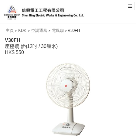
主頁
KDK
空調通風
電風扇
V30FH
>
>
>
>
V30FH
座檯扇 (約12吋 / 30厘米)
HK$ 550